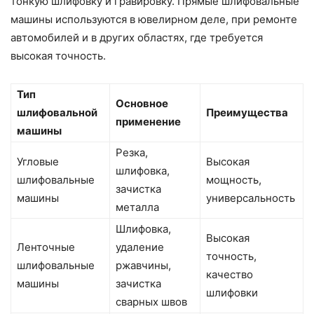
тонкую шлифовку и гравировку. Прямые шлифовальные
машины используются в ювелирном деле, при ремонте
автомобилей и в других областях, где требуется
высокая точность.
Тип
Основное
шлифовальной
Преимущества
применение
машины
Резка,
Угловые
Высокая
шлифовка,
шлифовальные
мощность,
зачистка
машины
универсальность
металла
Шлифовка,
Высокая
Ленточные
удаление
точность,
шлифовальные
ржавчины,
качество
машины
зачистка
шлифовки
сварных швов