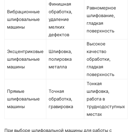
Финишная
Равномерное
Вибрационные
обработка,
шлифование,
шлифовальные
удаление
гладкая
машины
мелких
поверхность
дефектов
Высокое
Эксцентриковые
Шлифовка,
качество
шлифовальные
полировка
обработки,
машины
металла
гладкая
поверхность
Тонкая
Прямые
Точная
шлифовка,
шлифовальные
обработка,
работа в
машины
гравировка
труднодоступных
местах
При выборе шлифовальной машины для работы с