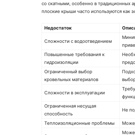
со скатными, особенно в традиционных а
плоские крыши часто используются как э
Недостаток
Опис
Миним
Сложности с водоотведением
приве
Повышенные требования к
Необх
гидроизоляции
предо
Ограниченный выбор
Подхо
кровельных материалов
выбор
Требу
Сложности в эксплуатации
функц
Ограниченная несущая
Не по
способность
Теплоизоляционные проблемы
Может
Может