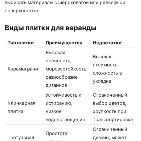
выбирать материалы с шероховатой или рельефной
поверхностью.
Виды плитки для веранды
Тип плитки
Преимущества
Недостатки
Высокая
Высокая
прочность,
стоимость,
Керамогранит
морозостойкость,
сложность в
разнообразие
укладке
дизайнов
Устойчивость к
Ограниченный
Клинкерная
истиранию,
выбор цветов,
плитка
низкое
хрупкость при
водопоглощение
транспортировке
Ограниченный
Простота
Тротуарная
дизайн, может