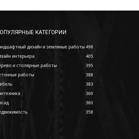
ОПУЛЯРНЫЕ КАТЕГОРИИ
андшафтный дизайн и земляные работы
498
изайн интерьера
405
ерево и столярные работы
395
етонные работы
388
ебель
383
антехника
360
асад
360
едвижимость
358