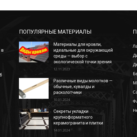
ПОПУЛЯРНЫЕ МАТЕРИАЛЫ
П
Материалы для кровли,
Л
 в
идеальные для окружающей
Д
среды — выбор с
экологической точки зрения
Д
12.11.2023
Б
б
Различные виды молотков —
М
обычные, кувалды и
С
расколотчики
10.01.2024
Ф
Н
Секреты укладки
крупноформатного
керамогранита и плитки
14.01.2024