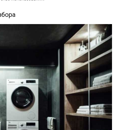
збора