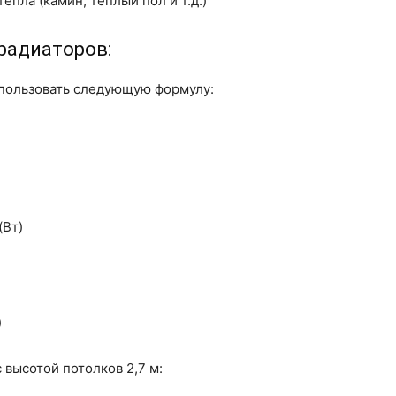
пла (камин, теплый пол и т.д.)
радиаторов:
пользовать следующую формулу:
(Вт)
)
 высотой потолков 2,7 м: