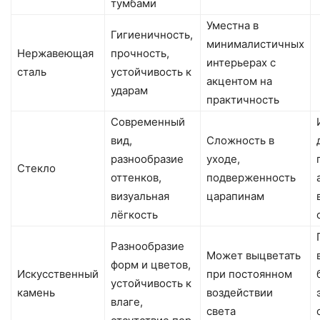
тумбами
Уместна в
Гигиеничность,
минималистичных
Нержавеющая
прочность,
интерьерах с
сталь
устойчивость к
акцентом на
ударам
практичность
Современный
вид,
Сложность в
разнообразие
уходе,
Стекло
оттенков,
подверженность
визуальная
царапинам
лёгкость
Разнообразие
Может выцветать
форм и цветов,
Искусственный
при постоянном
устойчивость к
камень
воздействии
влаге,
света