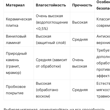
Особе
Материал
Влагостойкость
Прочность
безопа
Очень высокая
Керамическая
Класси
(водопоглощение
Высокая
плитка
совре
<0,5%)
Виниловый
Высокая
Антиск
Средняя
ламинат
(защитный слой)
верхни
Требуе
Природный
дополн
камень
Средняя (зависит
Очень
обрабо
(гранит,
от обработки)
высокая
против
мрамор)
эффект
Высокая
Естест
Пробковое
(обработано
Средняя
мягкос
покрытие
воском)
травмо
Выбирая материал, ориентируйтесь на его способность