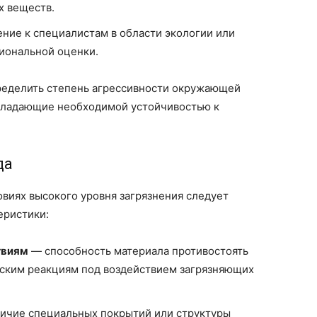
х веществ.
ие к специалистам в области экологии или
иональной оценки.
ределить степень агрессивности окружающей
бладающие необходимой устойчивостью к
да
овиях высокого уровня загрязнения следует
еристики:
твиям
— способность материала противостоять
еским реакциям под воздействием загрязняющих
ичие специальных покрытий или структуры