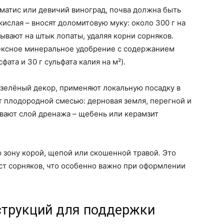
ематис или девичий виноград, почва должна быть
кислая – вносят доломитовую муку: около 300 г на
ывают на штык лопаты, удаляя корни сорняков.
лексное минеральное удобрение с содержанием
фата и 30 г сульфата калия на м²).
зелёный декор, применяют локальную посадку в
 плодородной смесью: дерновая земля, перегной и
ывают слой дренажа – щебень или керамзит
 зону корой, щепой или скошенной травой. Это
ст сорняков, что особенно важно при оформлении
струкций для поддержки