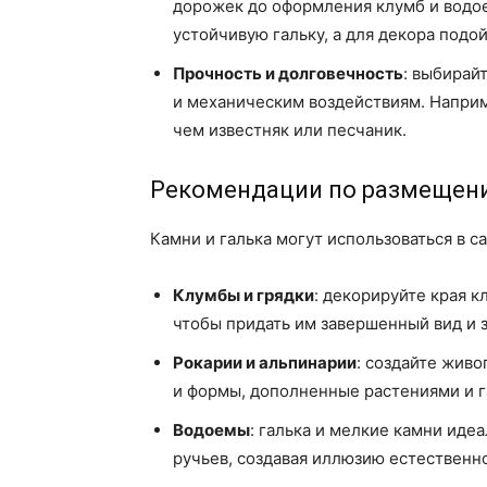
дорожек до оформления клумб и водо
устойчивую гальку, а для декора подо
Прочность и долговечность
: выбирай
и механическим воздействиям. Наприм
чем известняк или песчаник.
Рекомендации по размещению
Камни и галька могут использоваться в 
Клумбы и грядки
: декорируйте края к
чтобы придать им завершенный вид и з
Рокарии и альпинарии
: создайте жив
и формы, дополненные растениями и г
Водоемы
: галька и мелкие камни иде
ручьев, создавая иллюзию естественн