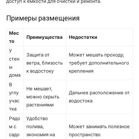
доступ к емкости для очистки и ремонта.
Примеры размещения
Мес
Преимущества
Недостатки
то
У
Защита от
Может мешать проходу,
стен
ветра, близость
требует дополнительного
ы
к водостоку
крепления
дома
В
Не мешает,
углу
Дальнее расположение от
можно скрыть
учас
водостока
растениями
тка
Рядо
Удобство
м с
полива,
Может занимать полезное
садо
экономия на
пространство