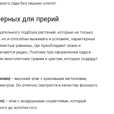
воего сада без лишних хлопот.
терных для прерий
щательного подбора растений, которые не только
, но и способны выживать в условиях, характерных
янистые равнины, где преобладают злаки и
речаются редко. Поэтому при оформлении сада в
ие многолетним травам и цветам, которые создадут
ensis)
– высокий злак с красивыми метелками,
метров. Он отлично смотрится в качестве фонового
um)
– злак с воздушными соцветиями, который
ного до золотистого.