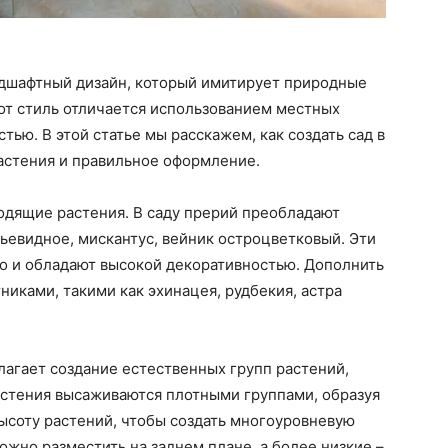
ндшафтный дизайн, который имитирует природные
от стиль отличается использованием местных
тью. В этой статье мы расскажем, как создать сад в
астения и правильное оформление.
одящие растения. В саду прерий преобладают
тьевидное, мискантус, вейник остроцветковый. Эти
 но и обладают высокой декоративностью. Дополнить
ками, такими как эхинацея, рудбекия, астра
агает создание естественных групп растений,
стения высаживаются плотными группами, образуя
ысоту растений, чтобы создать многоуровневую
жно разместить на заднем плане, а более низкие –