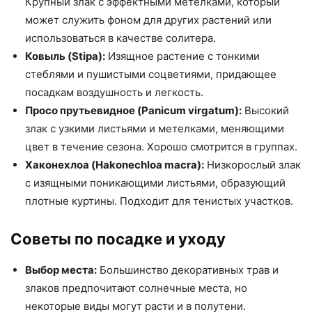
Крупный злак с эффектными метелками, который
может служить фоном для других растений или
использоваться в качестве солитера.
Ковыль (Stipa):
Изящное растение с тонкими
стеблями и пушистыми соцветиями, придающее
посадкам воздушность и легкость.
Просо прутьевидное (Panicum virgatum):
Высокий
злак с узкими листьями и метелками, меняющими
цвет в течение сезона. Хорошо смотрится в группах.
Хаконехлоа (Hakonechloa macra):
Низкорослый злак
с изящными поникающими листьями, образующий
плотные куртины. Подходит для тенистых участков.
Советы по посадке и уходу
Выбор места:
Большинство декоративных трав и
злаков предпочитают солнечные места, но
некоторые виды могут расти и в полутени.