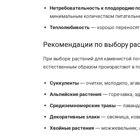
Нетребовательность к плодородию п
минимальным количеством питательн
Теплолюбивость
— хорошо переносят 
Рекомендации по выбору ра
При выборе растений для каменистой поч
естественным образом произрастают в по
Суккуленты
— очитки, молодило, агава
Альпийские растения
— горечавка, эд
Средиземноморские травы
— лаванда
Декоративные злаки
— овсяница, ковы
Хвойные растения
— можжевельник, со