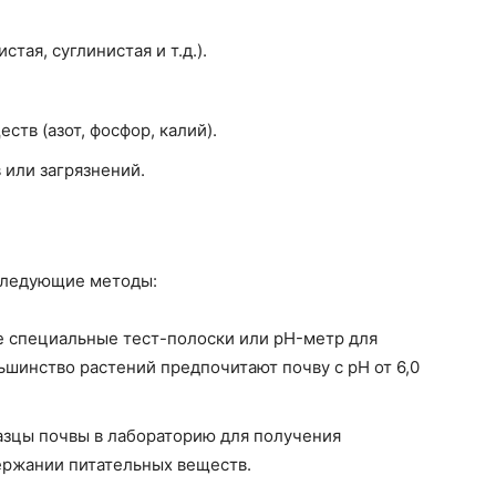
тая, суглинистая и т.д.).
тв (азот, фосфор, калий).
или загрязнений.
следующие методы:
 специальные тест-полоски или pH-метр для
ьшинство растений предпочитают почву с pH от 6,0
зцы почвы в лабораторию для получения
держании питательных веществ.