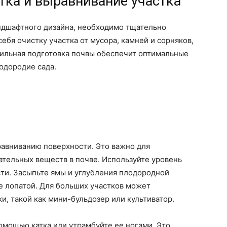
тка и выравнивание участка
андшафтного дизайна, необходимо тщательно
себя очистку участка от мусора, камней и сорняков,
вильная подготовка почвы обеспечит оптимальные
одородие сада.
равниванию поверхности. Это важно для
ательных веществ в почве. Используйте уровень
ти. Засыпьте ямы и углубления плодородной
е лопатой. Для больших участков может
и, такой как мини-бульдозер или культиватор.
омощью катка или утрамбуйте ее ногами. Это