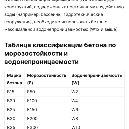
конструкций, подверженных постоянному воздействию
воды (например, бассейны, гидротехнические
сооружения), необходимо использовать бетон с
максимальной водонепроницаемостью (W12 и выше).
Таблица классификации бетона по
морозостойкости и
водонепроницаемости
Марка
Морозостойкость
Водонепроницаемость
бетона
(F)
(W)
B15
F50
W2
B20
F100
W4
B25
F150
W6
B30
F200
W8
B35
F300
W10