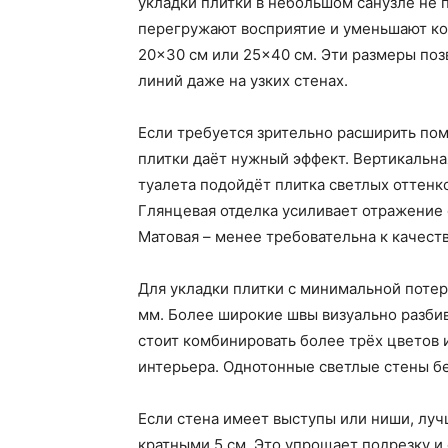
укладки плитки в небольшом санузле не 
перегружают восприятие и уменьшают ко
20×30 см или 25×40 см. Эти размеры по
линий даже на узких стенах.
Если требуется зрительно расширить по
плитки даёт нужный эффект. Вертикальна
туалета подойдёт плитка светлых оттенк
Глянцевая отделка усиливает отражение 
Матовая – менее требовательна к качеств
Для укладки плитки с минимальной потер
мм. Более широкие швы визуально разби
стоит комбинировать более трёх цветов 
интерьера. Однотонные светлые стены бе
Если стена имеет выступы или ниши, луч
кратными 5 см. Это упрощает подрезку и