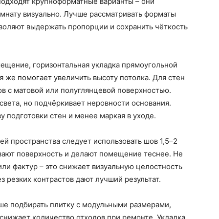
подходят крупноформатные варианты – они
мнату визуально. Лучше рассматривать форматы
зволяют выдержать пропорции и сохранить чёткость
мещение, горизонтальная укладка прямоугольной
я же помогает увеличить высоту потолка. Для стен
ов с матовой или полуглянцевой поверхностью.
света, но подчёркивает неровности основания.
у подготовки стен и менее маркая в уходе.
ей пространства следует использовать шов 1,5–2
вают поверхность и делают помещение теснее. Не
или фактур – это снижает визуальную целостность
з резких контрастов дают лучший результат.
ше подбирать плитку с модульными размерами,
 снижает количество отходов при ремонте. Укладка