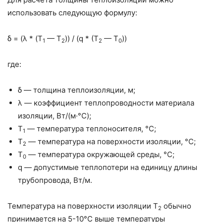
использовать следующую формулу:
δ = (λ * (T
— T
)) / (q * (T
— T
))
1
2
2
0
где:
δ — толщина теплоизоляции, м;
λ — коэффициент теплопроводности материала
изоляции, Вт/(м·°C);
T
— температура теплоносителя, °C;
1
T
— температура на поверхности изоляции, °C;
2
T
— температура окружающей среды, °C;
0
q — допустимые теплопотери на единицу длины
трубопровода, Вт/м.
Температура на поверхности изоляции T
обычно
2
принимается на 5-10°C выше температуры