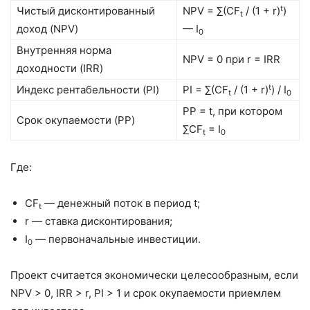
t
Чистый дисконтированный
NPV = ∑(CF
/ (1 + r)
)
t
доход (NPV)
— I
0
Внутренняя норма
NPV = 0 при r = IRR
доходности (IRR)
t
Индекс рентабельности (PI)
PI = ∑(CF
/ (1 + r)
) / I
t
0
PP = t, при котором
Срок окупаемости (PP)
∑CF
= I
t
0
Где:
CF
— денежный поток в период t;
t
r — ставка дисконтирования;
I
— первоначальные инвестиции.
0
Проект считается экономически целесообразным, если
NPV > 0, IRR > r, PI > 1 и срок окупаемости приемлем