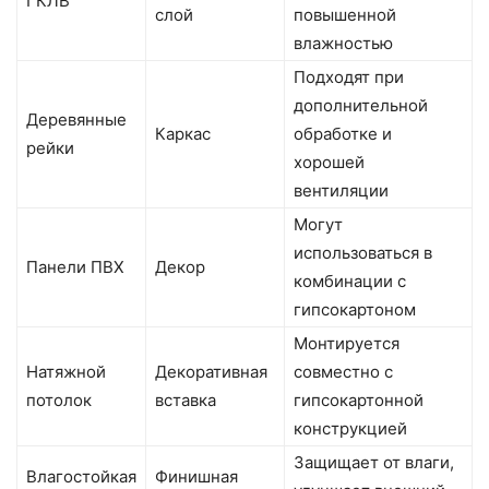
ГКЛВ
слой
повышенной
влажностью
Подходят при
дополнительной
Деревянные
Каркас
обработке и
рейки
хорошей
вентиляции
Могут
использоваться в
Панели ПВХ
Декор
комбинации с
гипсокартоном
Монтируется
Натяжной
Декоративная
совместно с
потолок
вставка
гипсокартонной
конструкцией
Защищает от влаги,
Влагостойкая
Финишная