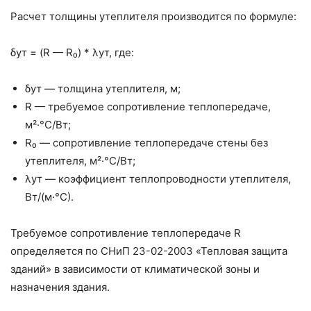
Расчет толщины утеплителя производится по формуле:
δут = (R — R₀) * λут, где:
δут — толщина утеплителя, м;
R — требуемое сопротивление теплопередаче,
м²·°С/Вт;
R₀ — сопротивление теплопередаче стены без
утеплителя, м²·°С/Вт;
λут — коэффициент теплопроводности утеплителя,
Вт/(м·°С).
Требуемое сопротивление теплопередаче R
определяется по СНиП 23-02-2003 «Тепловая защита
зданий» в зависимости от климатической зоны и
назначения здания.