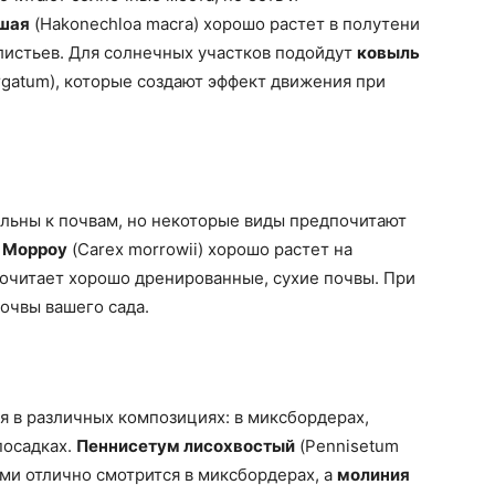
шая
(Hakonechloa macra) хорошо растет в полутени
 листьев. Для солнечных участков подойдут
ковыль
rgatum), которые создают эффект движения при
льны к почвам, но некоторые виды предпочитают
 Морроу
(Carex morrowii) хорошо растет на
очитает хорошо дренированные, сухие почвы. При
очвы вашего сада.
я в различных композициях: в миксбордерах,
посадках.
Пеннисетум лисохвостый
(Pennisetum
ями отлично смотрится в миксбордерах, а
молиния