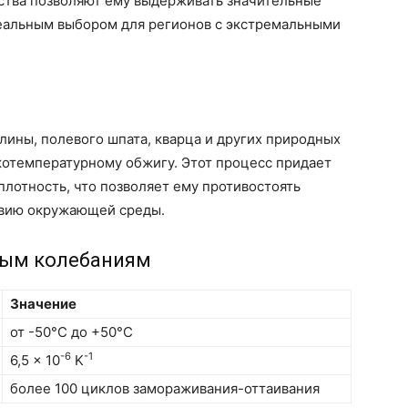
йства позволяют ему выдерживать значительные
деальным выбором для регионов с экстремальными
глины, полевого шпата, кварца и других природных
котемпературному обжигу. Этот процесс придает
лотность, что позволяет ему противостоять
твию окружающей среды.
ным колебаниям
Значение
от -50°C до +50°C
-6
-1
6,5 x 10
K
более 100 циклов замораживания-оттаивания