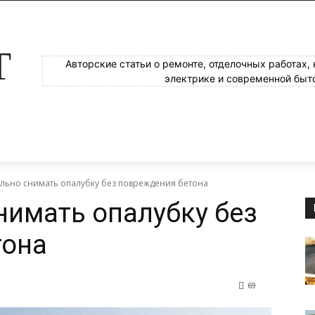
Т
Авторские статьи о ремонте, отделочных работах,
электрике и современной быт
ильно снимать опалубку без повреждения бетона
нимать опалубку без
тона
69